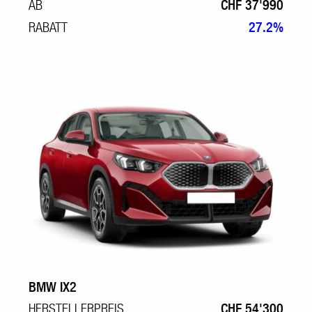
AB
CHF 37'990
RABATT
27.2%
BMW IX2
HERSTELLERPREIS
CHF 54'300