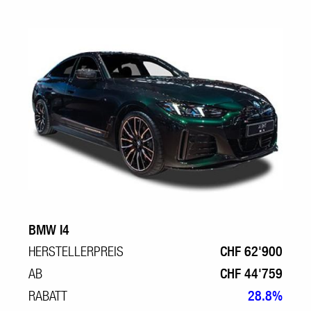
BMW I4
HERSTELLERPREIS
CHF 62'900
AB
CHF 44'759
RABATT
28.8%