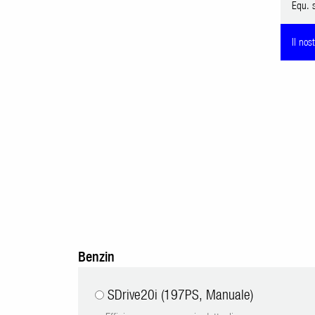
Equ. 
Il nos
Benzin
SDrive20i (197PS, Manuale)