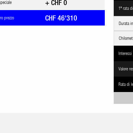
+ CHF 0
speciale
1ª rata d
CHF 46'310
tro prezzo
Durata i
Chilometr
Interessi
Valore re
Rata di l