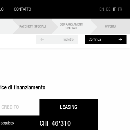
A.Q.
CONTATTO
EN
DE
IT
FR
EQUIPAGGIAMENTI
PACCHETTI SPECIALI
OFFERTA
SPECIALI
Indietro
Continua
rice di finanziamento
CREDITO
LEASING
CHF 46'310
 acquisto