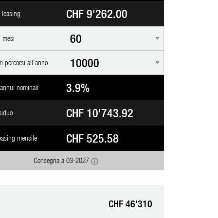
CHF 9'262.00
i leasing
n mesi
i percorsi all’anno
3.9%
 annui nominali
CHF 10'743.92
siduo
CHF 525.58
easing mensile
Consegna a 03-2027
CHF 46'310