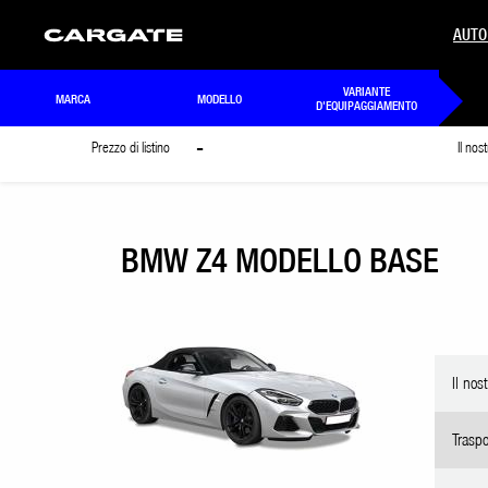
AUTO
VARIANTE
MARCA
MODELLO
D'EQUIPAGGIAMENTO
-
Prezzo di listino
Il nos
BMW Z4 MODELLO BASE
Il nos
Traspo