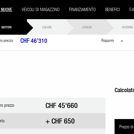
 NUOVE
VEICOLI DI MAGAZZINO
FINANZIAMENTO
BENEFICI
F.
MOTORI
COLORI
CERCHI
INTERNI
CHF 46'310
-
tro prezzo
Risparmi
Calcolat
CHF 45'660
tro prezzo
+ CHF 650
rto
Prezzo di