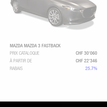
MAZDA MAZDA 3 FASTBACK
PRIX CATALOQUE
CHF 30'060
À PARTIR DE
CHF 22'346
RABAIS
25.7%