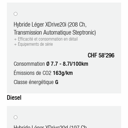
Hybride Léger XDrive20i (208 Ch,
Transmission Automatique Steptronic)
+ Efficacité et consommation en détail
+ Équipements de série
CHF 58'296
Consommation
Ø 7.7 - 8.7l/100km
Émissions de CO2
163g/km
Classe énergétique
G
Diesel
Hybride Léger XDrive20d (197 Ch,