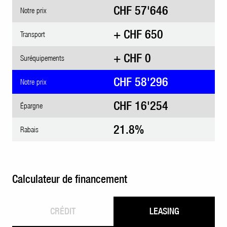
CHF 57'646
Notre prix
+ CHF 650
Transport
+ CHF 0
Suréquipements
CHF 58'296
Notre prix
CHF 16'254
Épargne
21.8
%
Rabais
Calculateur de financement
CRÉDIT
LEASING