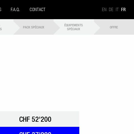
S
F.A.Q.
CONTACT
EN
DE
IT
FR
S
ÉQUIPEMENTS
PACK SPÉCIAUX
OFFRE
ES
SPÉCIAUX
CHF 52'200