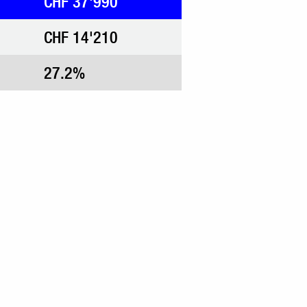
CHF 37'990
CHF 14'210
27.2%