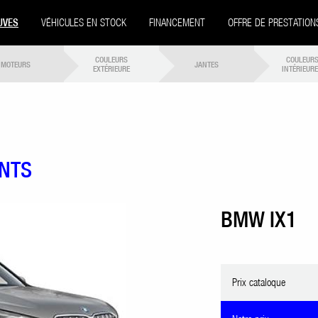
UVES
VÉHICULES EN STOCK
FINANCEMENT
OFFRE DE PRESTATION
COULEURS
COULEUR
MOTEURS
JANTES
EXTÉRIEURE
INTÉRIEUR
ENTS
BMW IX1
Prix cataloque