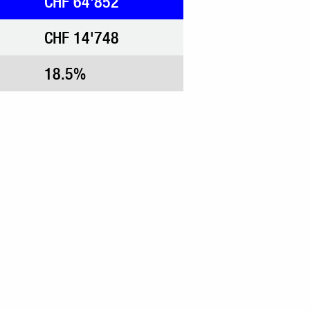
CHF 64'852
CHF 14'748
18.5%