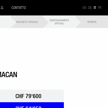
A.Q.
CONTATTO
EN
DE
IT
FR
EQUIPAGGIAMENTI
PACCHETTI SPECIALI
OFFERTA
SPECIALI
MACAN
CHF 79'600