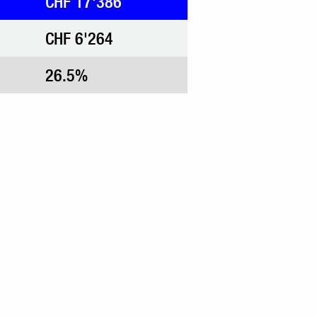
CHF 17'386
CHF 6'264
26.5%