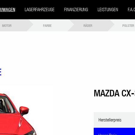
EUWAGEN
LAGERFAHRZEUGE
FINANZIERUNG
LEISTUNGEN
F.A.
MOTOR
FARBE
RÄDER
POLSTER
E
MAZDA CX-
Herstellerpreis