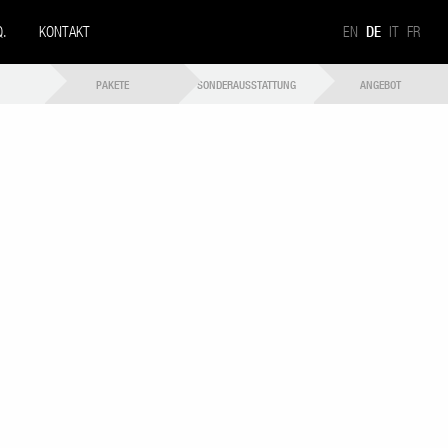
Q.
KONTAKT
EN
DE
IT
FR
PAKETE
SONDERAUSSTATTUNG
ANGEBOT