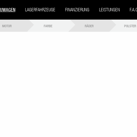
EUWAGEN
LAGERFAHRZEUGE
FINANZIERUNG
LEISTUNGEN
F.A.
MOTOR
FARBE
RÄDER
POLSTER